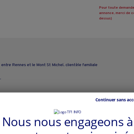
Pour toute demande
annonce, merci de co
dessus)
entre Rennes et le Mont St Michel. clientèle familiale
.
Continuer sans acc
Nous nous engageons à