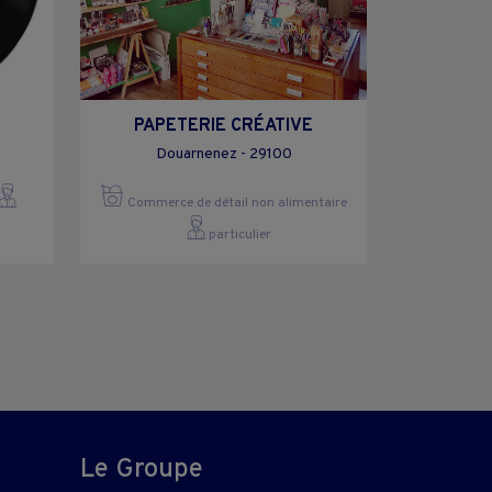
PAPETERIE CRÉATIVE
Douarnenez - 29100
Commerce de détail non alimentaire
particulier
Le Groupe