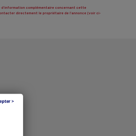
 d’information complémentaire concernant cette
ntacter directement le propriétaire de l’annonce (voir ci-
epter >