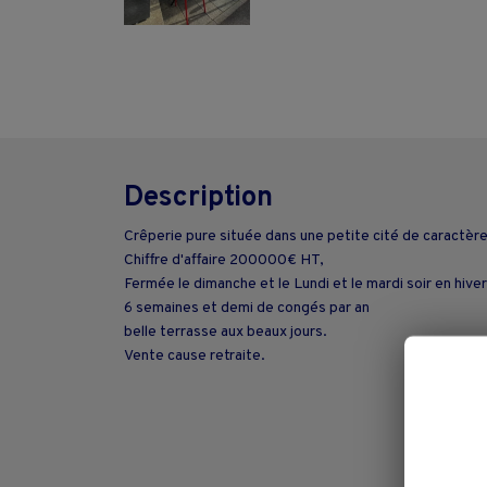
Description
Crêperie pure située dans une petite cité de caractère 
Chiffre d'affaire 200000€ HT,
Fermée le dimanche et le Lundi et le mardi soir en hiver
6 semaines et demi de congés par an
belle terrasse aux beaux jours.
Vente cause retraite.