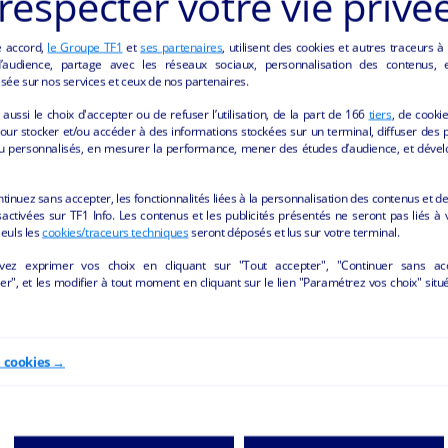
respecter votre vie privé
e accord,
le Groupe TF1
et
ses partenaires
, utilisent des cookies et autres traceurs à
audience, partage avec les réseaux sociaux, personnalisation des contenus, et
sée sur nos services et ceux de nos partenaires.
aussi le choix d'accepter ou de refuser l’utilisation, de la part de
166
tiers
, de cooki
NCES "HÔTELLERIE ET RESTAURATION" DE LA
our stocker et/ou accéder à des informations stockées sur un terminal, diffuser des p
u personnalisés, en mesurer la performance, mener des études d’audience, et dével
ntinuez sans accepter, les fonctionnalités liées à la personnalisation des contenus et de
activées sur TF1 Info. Les contenus et les publicités présentés ne seront pas liés à 
Seuls les
cookies/traceurs techniques
seront déposés et lus sur votre terminal.
vez exprimer vos choix en cliquant sur "Tout accepter", "Continuer sans ac
r", et les modifier à tout moment en cliquant sur le lien "Paramétrez vos choix" situ
e cookies →
Bar -Pub
Location cellule commerc