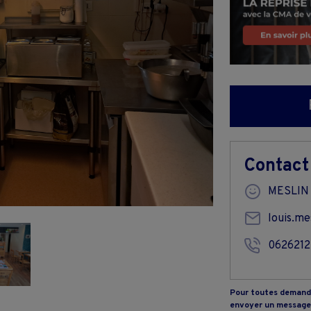
Contact
MESLIN
louis.me
0626212
Pour toutes demande
envoyer un message 