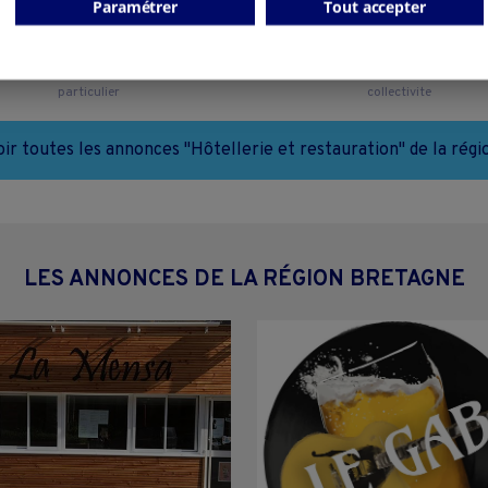
Paramétrer
Tout accepter
Pontivy - 56300
Val-Couesnon - 35560
Hôtellerie et restauration
Hôtellerie et restauration
particulier
collectivite
oir toutes les annonces "Hôtellerie et restauration" de la régi
LES ANNONCES DE LA RÉGION BRETAGNE