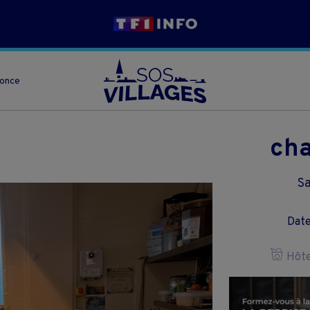
nonce
cha
Sa
Date
Hôtel