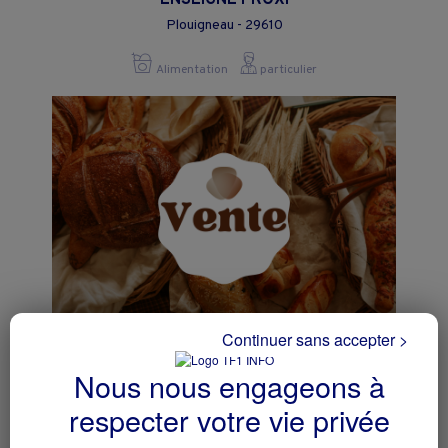
ENSEIGNE PROXI
Plouigneau - 29610
Alimentation
particulier
Continuer sans accepter >
Boulangerie - Pâtisserie
Nous nous engageons à
Plumelec - 56420
respecter votre vie privée
Alimentation
particulier