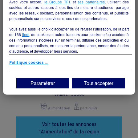
Avec votre accord,
le Groupe TF1
et
ses partenaires
, utilisent des
cookies et autres traceurs à des fins de mesure d’audience, partage
avec les réseaux sociaux, personnalisation des contenus, et publicité
personnalisée sur nos services et ceux de nos partenaires.
Vous avez aussi le choix d'accepter ou de refuser l’utilisation, de la part
de
166
tiers
, de cookies et autres traceurs pour stocker et/ou accéder à
des informations stockées sur un terminal, diffuser des publicités et du
contenu personnalisés, en mesurer la performance, mener des études
d’audience, et développer leurs services.
Si vous continuez sans accepter, les fonctionnalités liées à la
Politique cookies →
personnalisation des contenus et des publicités seront désactivées sur
TF1 Info. Les contenus et les publicités présentés ne seront pas liés à
vos centres d'intérêt. Seuls les
cookies/traceurs techniques
seront
Paramétrer
Tout accepter
déposés et lus sur votre terminal.
BOUCHERIE CHARCUTERIE TRAITEUR
Vous pouvez exprimer vos choix en cliquant sur "Tout accepter",
Rennes - 35000
"Continuer sans accepter" ou "Paramétrer", et les modifier à tout
moment en cliquant sur le lien "Paramétrez vos choix" situé en bas de
Alimentation
particulier
page.
Voir toutes les annonces
"Alimentation" de la région