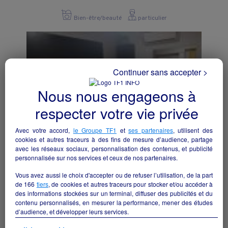
Bien-être/beauté
particulier
Continuer sans accepter >
Nous nous engageons à
respecter votre vie privée
Avec votre accord,
le Groupe TF1
et
ses partenaires
, utilisent des
cookies et autres traceurs à des fins de mesure d’audience, partage
avec les réseaux sociaux, personnalisation des contenus, et publicité
personnalisée sur nos services et ceux de nos partenaires.
INTITUT DE BEAUTE
Vous avez aussi le choix d'accepter ou de refuser l’utilisation, de la part
Puiseaux - 45390
de
166
tiers
, de cookies et autres traceurs pour stocker et/ou accéder à
des informations stockées sur un terminal, diffuser des publicités et du
contenu personnalisés, en mesurer la performance, mener des études
Bien-être/beauté
collectivite
d’audience, et développer leurs services.