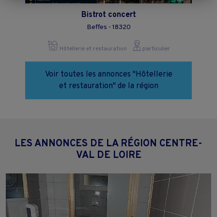
"Continuer sans accepter" ou "Paramétrer", et les modifier à tout
moment en cliquant sur le lien "Paramétrez vos choix" situé en bas de
Bistrot concert
page.
Beffes - 18320
Hôtellerie et restauration
particulier
Voir toutes les annonces "Hôtellerie
et restauration" de la région
LES ANNONCES DE LA RÉGION CENTRE-
VAL DE LOIRE