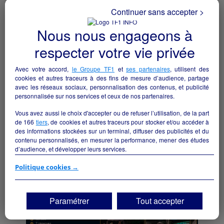
Continuer sans accepter >
Nous nous engageons à
Une opportunité rare pour donner une
respecter votre vie privée
seconde vie à un établissement
emblématique au cœur de la Sologne.
Avec votre accord,
le Groupe TF1
et
ses partenaires
, utilisent des
Brinon-sur-Sauldre - 18410
cookies et autres traceurs à des fins de mesure d’audience, partage
avec les réseaux sociaux, personnalisation des contenus, et publicité
Hôtellerie et restauration
particulier
personnalisée sur nos services et ceux de nos partenaires.
Vous avez aussi le choix d'accepter ou de refuser l’utilisation, de la part
de
166
tiers
, de cookies et autres traceurs pour stocker et/ou accéder à
des informations stockées sur un terminal, diffuser des publicités et du
contenu personnalisés, en mesurer la performance, mener des études
d’audience, et développer leurs services.
Si vous continuez sans accepter, les fonctionnalités liées à la
Politique cookies →
personnalisation des contenus et des publicités seront désactivées sur
TF1 Info. Les contenus et les publicités présentés ne seront pas liés à
vos centres d'intérêt. Seuls les
cookies/traceurs techniques
seront
Paramétrer
Tout accepter
déposés et lus sur votre terminal.
Vous pouvez exprimer vos choix en cliquant sur "Tout accepter",