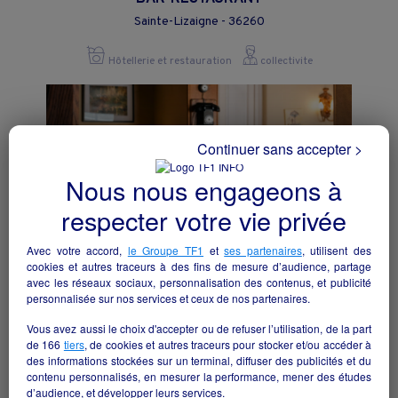
Sainte-Lizaigne - 36260
Hôtellerie et restauration
collectivite
Continuer sans accepter >
Nous nous engageons à
respecter votre vie privée
Avec votre accord,
le Groupe TF1
et
ses partenaires
, utilisent des
cookies et autres traceurs à des fins de mesure d’audience, partage
avec les réseaux sociaux, personnalisation des contenus, et publicité
personnalisée sur nos services et ceux de nos partenaires.
Une opportunité rare pour donner une
Vous avez aussi le choix d'accepter ou de refuser l’utilisation, de la part
seconde vie à un établissement
de
166
tiers
, de cookies et autres traceurs pour stocker et/ou accéder à
emblématique au cœur de la Sologne.
des informations stockées sur un terminal, diffuser des publicités et du
contenu personnalisés, en mesurer la performance, mener des études
Brinon-sur-Sauldre - 18410
d’audience, et développer leurs services.