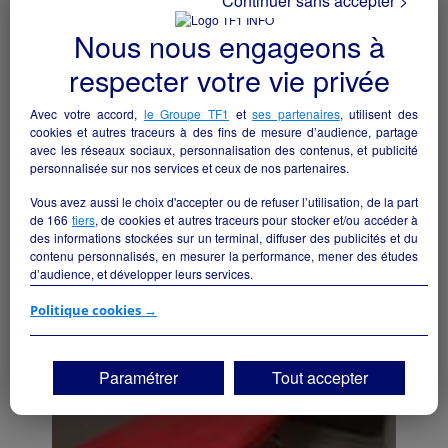
Continuer sans accepter >
Nous nous engageons à
respecter votre vie privée
Avec votre accord,
le Groupe TF1
et
ses partenaires
, utilisent des
cookies et autres traceurs à des fins de mesure d’audience, partage
Salon de coiffure
avec les réseaux sociaux, personnalisation des contenus, et publicité
personnalisée sur nos services et ceux de nos partenaires.
Blois - 41000
Vous avez aussi le choix d'accepter ou de refuser l’utilisation, de la part
de
166
tiers
, de cookies et autres traceurs pour stocker et/ou accéder à
Bien-être/beauté
particulier
des informations stockées sur un terminal, diffuser des publicités et du
contenu personnalisés, en mesurer la performance, mener des études
d’audience, et développer leurs services.
Si vous continuez sans accepter, les fonctionnalités liées à la
Politique cookies →
personnalisation des contenus et des publicités seront désactivées sur
TF1 Info. Les contenus et les publicités présentés ne seront pas liés à
vos centres d'intérêt. Seuls les
cookies/traceurs techniques
seront
Paramétrer
Tout accepter
déposés et lus sur votre terminal.
Vous pouvez exprimer vos choix en cliquant sur "Tout accepter",
"Continuer sans accepter" ou "Paramétrer", et les modifier à tout