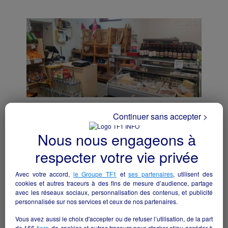
Continuer sans accepter >
Nous nous engageons à
Épicerie
Avranches - 50300
respecter votre vie privée
Alimentation
particulier
Avec votre accord,
le Groupe TF1
et
ses partenaires
, utilisent des
cookies et autres traceurs à des fins de mesure d’audience, partage
avec les réseaux sociaux, personnalisation des contenus, et publicité
personnalisée sur nos services et ceux de nos partenaires.
Vous avez aussi le choix d'accepter ou de refuser l’utilisation, de la part
de
166
tiers
, de cookies et autres traceurs pour stocker et/ou accéder à