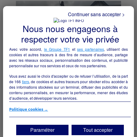
Continuer sans accepter >
Nous nous engageons à
respecter votre vie privée
Avec votre accord,
le Groupe TF1
et
ses partenaires
, utilisent des
cookies et autres traceurs à des fins de mesure d’audience, partage
avec les réseaux sociaux, personnalisation des contenus, et publicité
personnalisée sur nos services et ceux de nos partenaires.
Vous avez aussi le choix d'accepter ou de refuser l’utilisation, de la part
de
166
tiers
, de cookies et autres traceurs pour stocker et/ou accéder à
Commerce Au p'tit Saint Martin
des informations stockées sur un terminal, diffuser des publicités et du
Saint-Martin-d'Aubigny - 50190
contenu personnalisés, en mesurer la performance, mener des études
d’audience, et développer leurs services.
Hôtellerie et restauration
collectivite
Si vous continuez sans accepter, les fonctionnalités liées à la
Politique cookies →
personnalisation des contenus et des publicités seront désactivées sur
TF1 Info. Les contenus et les publicités présentés ne seront pas liés à
vos centres d'intérêt. Seuls les
cookies/traceurs techniques
seront
Paramétrer
Tout accepter
déposés et lus sur votre terminal.