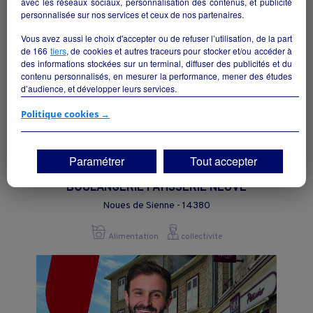
avec les réseaux sociaux, personnalisation des contenus, et publicité
personnalisée sur nos services et ceux de nos partenaires.
Vous avez aussi le choix d'accepter ou de refuser l’utilisation, de la part
de
166
tiers
, de cookies et autres traceurs pour stocker et/ou accéder à
des informations stockées sur un terminal, diffuser des publicités et du
contenu personnalisés, en mesurer la performance, mener des études
d’audience, et développer leurs services.
Si vous continuez sans accepter, les fonctionnalités liées à la
Politique cookies →
personnalisation des contenus et des publicités seront désactivées sur
TF1 Info. Les contenus et les publicités présentés ne seront pas liés à
vos centres d'intérêt. Seuls les
cookies/traceurs techniques
seront
Paramétrer
Tout accepter
déposés et lus sur votre terminal.
A SAISIR LOCATION GERANCE
Vous pouvez exprimer vos choix en cliquant sur "Tout accepter",
BOULANGERIE PATISSERIE NEUVE
"Continuer sans accepter" ou "Paramétrer", et les modifier à tout
Noues de Sienne - 14380
moment en cliquant sur le lien "Paramétrez vos choix" situé en bas de
page.
Alimentation
collectivite