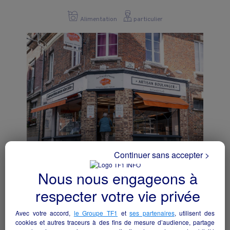
Alimentation
particulier
Continuer sans accepter >
Boulangerie Patisserie
Nous nous engageons à
Vimoutiers - 61120
respecter votre vie privée
Alimentation
particulier
Avec votre accord,
le Groupe TF1
et
ses partenaires
, utilisent des
cookies et autres traceurs à des fins de mesure d’audience, partage