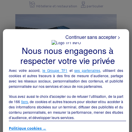
Hôtellerie et restauration
particulier
Continuer sans accepter >
Nous nous engageons à
respecter votre vie privée
Avec votre accord,
le Groupe TF1
et
ses partenaires
, utilisent des
cookies et autres traceurs à des fins de mesure d’audience, partage
avec les réseaux sociaux, personnalisation des contenus, et publicité
personnalisée sur nos services et ceux de nos partenaires.
RESTAURATION HOTELLERIE
Vous avez aussi le choix d'accepter ou de refuser l’utilisation, de la part
Laàs - 64390
de
166
tiers
, de cookies et autres traceurs pour stocker et/ou accéder à
des informations stockées sur un terminal, diffuser des publicités et du
contenu personnalisés, en mesurer la performance, mener des études
Hôtellerie et restauration
collectivite
d’audience, et développer leurs services.
Si vous continuez sans accepter, les fonctionnalités liées à la
Politique cookies →