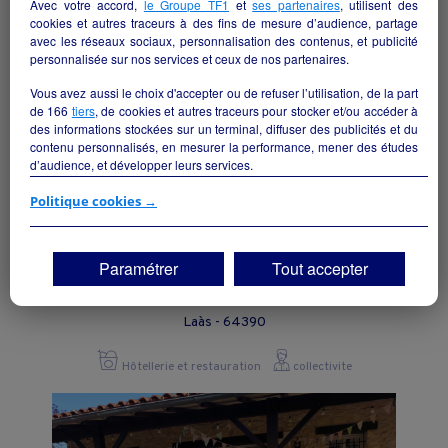
Hôtellerie et restauration
particulier
Avec votre accord,
le Groupe TF1
et
ses partenaires
, utilisent des
cookies et autres traceurs à des fins de mesure d’audience, partage
avec les réseaux sociaux, personnalisation des contenus, et publicité
personnalisée sur nos services et ceux de nos partenaires.
Vous avez aussi le choix d'accepter ou de refuser l’utilisation, de la part
de
166
tiers
, de cookies et autres traceurs pour stocker et/ou accéder à
des informations stockées sur un terminal, diffuser des publicités et du
contenu personnalisés, en mesurer la performance, mener des études
d’audience, et développer leurs services.
Si vous continuez sans accepter, les fonctionnalités liées à la
Politique cookies →
personnalisation des contenus et des publicités seront désactivées sur
TF1 Info. Les contenus et les publicités présentés ne seront pas liés à
vos centres d'intérêt. Seuls les
cookies/traceurs techniques
seront
Paramétrer
Tout accepter
déposés et lus sur votre terminal.
RESTAURATION HOTELLERIE
Vous pouvez exprimer vos choix en cliquant sur "Tout accepter",
Laàs - 64390
"Continuer sans accepter" ou "Paramétrer", et les modifier à tout
moment en cliquant sur le lien "Paramétrez vos choix" situé en bas de
page.
Hôtellerie et restauration
collectivite