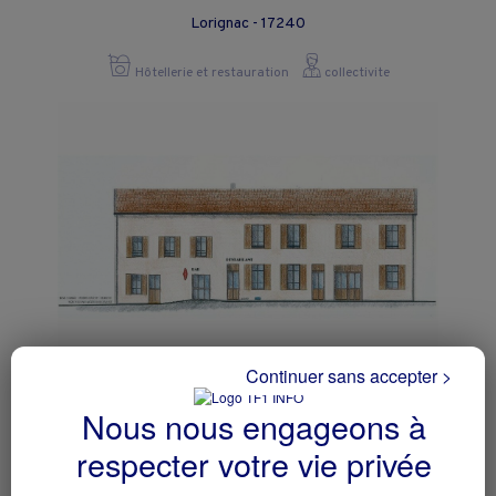
Lorignac - 17240
Hôtellerie et restauration
collectivite
Continuer sans accepter >
Bar-restaurant et chambre d’hôtes en
Nous nous engageons à
gérance – Creuse
Guéret - 23000
respecter votre vie privée