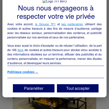
Nous nous engageons à
respecter votre vie privée
Avec votre accord,
le Groupe TF1
et
ses partenaires
, utilisent des
cookies et autres traceurs à des fins de mesure d’audience, partage
BOULANGERIE-PATISSERIE-SNACKING
avec les réseaux sociaux, personnalisation des contenus, et publicité
Abjat-sur-Bandiat - 24300
personnalisée sur nos services et ceux de nos partenaires.
Vous avez aussi le choix d'accepter ou de refuser l’utilisation, de la part
Alimentation
collectivite
de
166
tiers
, de cookies et autres traceurs pour stocker et/ou accéder à
des informations stockées sur un terminal, diffuser des publicités et du
contenu personnalisés, en mesurer la performance, mener des études
d’audience, et développer leurs services.
Si vous continuez sans accepter, les fonctionnalités liées à la
Politique cookies →
personnalisation des contenus et des publicités seront désactivées sur
TF1 Info. Les contenus et les publicités présentés ne seront pas liés à
vos centres d'intérêt. Seuls les
cookies/traceurs techniques
seront
Paramétrer
Tout accepter
déposés et lus sur votre terminal.
Vous pouvez exprimer vos choix en cliquant sur "Tout accepter",
"Continuer sans accepter" ou "Paramétrer", et les modifier à tout
moment en cliquant sur le lien "Paramétrez vos choix" situé en bas de