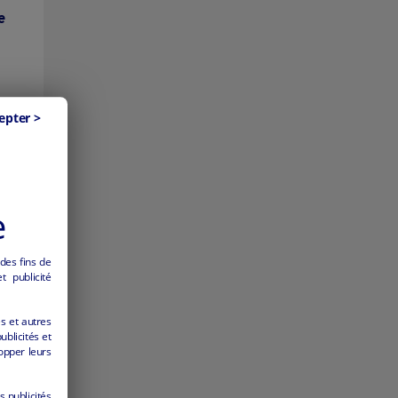
e
epter >
e
 des fins de
 publicité
es et autres
ublicités et
opper leurs
s publicités