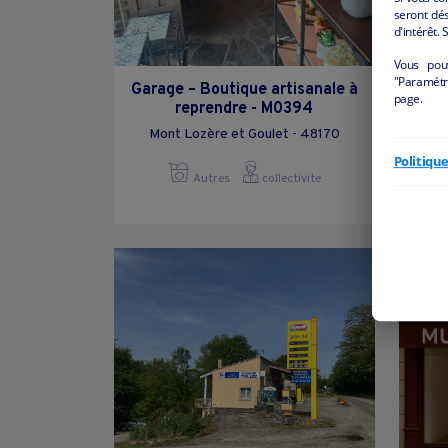
seront dés
d'intérêt. 
Vous pou
"Paramétre
Garage – Boutique artisanale à
PRO
page.
reprendre - M0394
POU
Mont Lozère et Goulet - 48170
Politiqu
Autres
collectivite