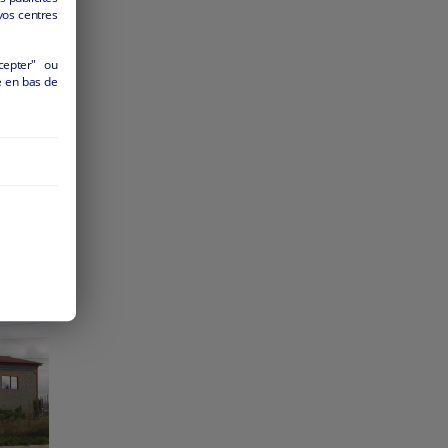
vos centres
cepter" ou
é en bas de
ente
M0393