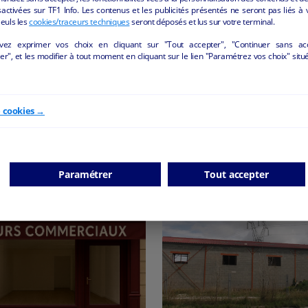
activées sur TF1 Info. Les contenus et les publicités présentés ne seront pas liés à 
Seuls les
cookies/traceurs techniques
seront déposés et lus sur votre terminal.
vez exprimer vos choix en cliquant sur "Tout accepter", "Continuer sans ac
r", et les modifier à tout moment en cliquant sur le lien "Paramétrez vos choix" situ
POSITION COMMERCIALE
Boulangerie-Pâtisserie v
R BOULANGER, CUISINIER,
des murs et du matériel - 
VENDEUR - M0395
Langogne - 48300
Langogne - 48300
e cookies →
Autres
collectivite
Autres
collectivite
Paramétrer
Tout accepter