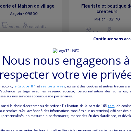
cerie et Maison de village
Fleuriste et boutique d
créateurs
Argein - 09800
Miélan - 32170
Autres
collectivite
Autres
particulier
Continuer sans acc
Nous nous engageons à
respecter votre vie privé
e accord,
le Groupe TF1
et
ses partenaires
, utilisent des cookies et autres traceurs à
audience, partage avec les réseaux sociaux, personnalisation des contenus, et
sée sur nos services et ceux de nos partenaires.
aussi le choix d'accepter ou de refuser l’utilisation, de la part de
166
tiers
, de cooki
our stocker et/ou accéder à des informations stockées sur un terminal, diffuser des p
u personnalisés, en mesurer la performance, mener des études d’audience, et dével
ntinuez sans accepter, les fonctionnalités liées à la personnalisation des contenus et de