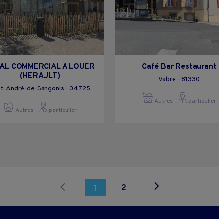
AL COMMERCIAL A LOUER
Café Bar Restaurant
(HERAULT)
Vabre - 81330
nt-André-de-Sangonis - 34725
Autres
particulier
Autres
particulier
2
1