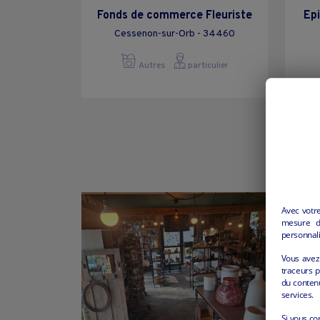
Fonds de commerce Fleuriste
Epi
Cessenon-sur-Orb - 34460
Autres
particulier
Avec votr
mesure d’
personnali
Vous avez 
traceurs p
du conten
services.
Si vous co