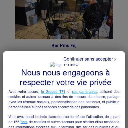
Bar Pmu Fdj
Cazouls-lès-Béziers - 34370
Continuer sans accepter >
Hôtellerie et restauration
particulier
Nous nous engageons à
respecter votre vie privée
Avec votre accord,
le Groupe TF1
et
ses partenaires
, utilisent des
cookies et autres traceurs à des fins de mesure d’audience, partage
avec les réseaux sociaux, personnalisation des contenus, et publicité
personnalisée sur nos services et ceux de nos partenaires.
Vous avez aussi le choix d'accepter ou de refuser l’utilisation, de la part
de
166
tiers
, de cookies et autres traceurs pour stocker et/ou accéder à
des informations stockées sur un terminal, diffuser des publicités et du