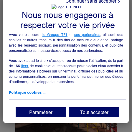
Continuer sans accepter >
Nous nous engageons à
respecter votre vie privée
Avec votre accord,
le Groupe TF1
et
ses partenaires
, utilisent des
Épicerie produits locaux
cookies et autres traceurs à des fins de mesure d’audience, partage
Albi - 81000
avec les réseaux sociaux, personnalisation des contenus, et publicité
personnalisée sur nos services et ceux de nos partenaires.
Alimentation
particulier
Vous avez aussi le choix d'accepter ou de refuser l’utilisation, de la part
de
166
tiers
, de cookies et autres traceurs pour stocker et/ou accéder à
des informations stockées sur un terminal, diffuser des publicités et du
contenu personnalisés, en mesurer la performance, mener des études
d’audience, et développer leurs services.
Si vous continuez sans accepter, les fonctionnalités liées à la
Politique cookies →
personnalisation des contenus et des publicités seront désactivées sur
TF1 Info. Les contenus et les publicités présentés ne seront pas liés à
vos centres d'intérêt. Seuls les
cookies/traceurs techniques
seront
Paramétrer
Tout accepter
déposés et lus sur votre terminal.
Vous pouvez exprimer vos choix en cliquant sur "Tout accepter",
"Continuer sans accepter" ou "Paramétrer", et les modifier à tout