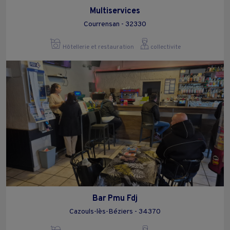
Multiservices
Courrensan - 32330
Hôtellerie et restauration
collectivite
Bar Pmu Fdj
Cazouls-lès-Béziers - 34370