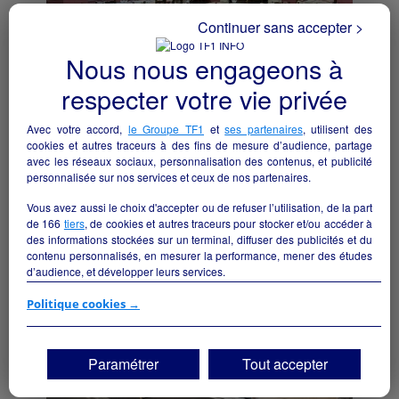
Continuer sans accepter >
Nous nous engageons à
respecter votre vie privée
Avec votre accord,
le Groupe TF1
et
ses partenaires
, utilisent des
BAR RESTAURANT
cookies et autres traceurs à des fins de mesure d’audience, partage
Lys-Haut-Layon - 49540
avec les réseaux sociaux, personnalisation des contenus, et publicité
personnalisée sur nos services et ceux de nos partenaires.
Hôtellerie et restauration
particulier
Vous avez aussi le choix d'accepter ou de refuser l’utilisation, de la part
de
166
tiers
, de cookies et autres traceurs pour stocker et/ou accéder à
des informations stockées sur un terminal, diffuser des publicités et du
contenu personnalisés, en mesurer la performance, mener des études
d’audience, et développer leurs services.
Si vous continuez sans accepter, les fonctionnalités liées à la
Politique cookies →
personnalisation des contenus et des publicités seront désactivées sur
TF1 Info. Les contenus et les publicités présentés ne seront pas liés à
vos centres d'intérêt. Seuls les
cookies/traceurs techniques
seront
Paramétrer
Tout accepter
déposés et lus sur votre terminal.
Vous pouvez exprimer vos choix en cliquant sur "Tout accepter",