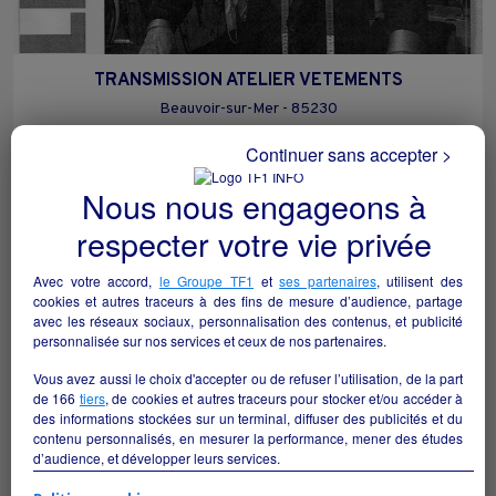
TRANSMISSION ATELIER VETEMENTS
Beauvoir-sur-Mer - 85230
Continuer sans accepter >
Textile/prêt à porter
particulier
Nous nous engageons à
respecter votre vie privée
Avec votre accord,
le Groupe TF1
et
ses partenaires
, utilisent des
cookies et autres traceurs à des fins de mesure d’audience, partage
avec les réseaux sociaux, personnalisation des contenus, et publicité
personnalisée sur nos services et ceux de nos partenaires.
Vous avez aussi le choix d'accepter ou de refuser l’utilisation, de la part
de
166
tiers
, de cookies et autres traceurs pour stocker et/ou accéder à
des informations stockées sur un terminal, diffuser des publicités et du
contenu personnalisés, en mesurer la performance, mener des études
d’audience, et développer leurs services.
Si vous continuez sans accepter, les fonctionnalités liées à la