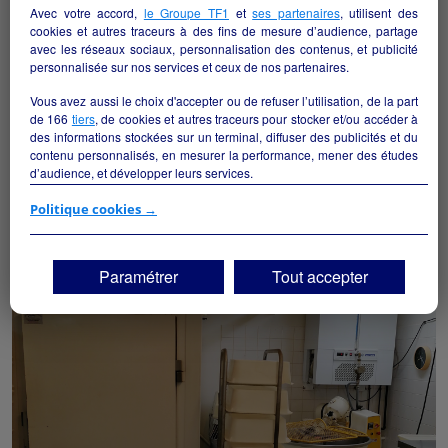
Avec votre accord,
le Groupe TF1
et
ses partenaires
, utilisent des
cookies et autres traceurs à des fins de mesure d’audience, partage
avec les réseaux sociaux, personnalisation des contenus, et publicité
personnalisée sur nos services et ceux de nos partenaires.
Vous avez aussi le choix d'accepter ou de refuser l’utilisation, de la part
de
166
tiers
, de cookies et autres traceurs pour stocker et/ou accéder à
des informations stockées sur un terminal, diffuser des publicités et du
contenu personnalisés, en mesurer la performance, mener des études
A VENDRE JOLIE EPICERIE A SAINT VINCENT DES
d’audience, et développer leurs services.
LANDES 44
Saint-Vincent-des-Landes - 44590
Si vous continuez sans accepter, les fonctionnalités liées à la
Politique cookies →
personnalisation des contenus et des publicités seront désactivées sur
TF1 Info. Les contenus et les publicités présentés ne seront pas liés à
Alimentation
particulier
vos centres d'intérêt. Seuls les
cookies/traceurs techniques
seront
Paramétrer
Tout accepter
déposés et lus sur votre terminal.
Vous pouvez exprimer vos choix en cliquant sur "Tout accepter",
"Continuer sans accepter" ou "Paramétrer", et les modifier à tout
moment en cliquant sur le lien "Paramétrez vos choix" situé en bas de
page.