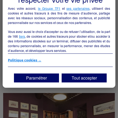
Avec votre accord,
le Groupe TF1
et
ses partenaires
, utilisent des
cookies et autres traceurs à des fins de mesure d’audience, partage
avec les réseaux sociaux, personnalisation des contenus, et publicité
personnalisée sur nos services et ceux de nos partenaires.
Vous avez aussi le choix d'accepter ou de refuser l’utilisation, de la part
de
166
tiers
, de cookies et autres traceurs pour stocker et/ou accéder à
des informations stockées sur un terminal, diffuser des publicités et du
contenu personnalisés, en mesurer la performance, mener des études
d’audience, et développer leurs services.
Si vous continuez sans accepter, les fonctionnalités liées à la
Politique cookies →
RESTAURANT LOCATION
personnalisation des contenus et des publicités seront désactivées sur
Roubion - 06420
TF1 Info. Les contenus et les publicités présentés ne seront pas liés à
vos centres d'intérêt. Seuls les
cookies/traceurs techniques
seront
Paramétrer
Tout accepter
déposés et lus sur votre terminal.
Hôtellerie et restauration
collectivite
Vous pouvez exprimer vos choix en cliquant sur "Tout accepter",
"Continuer sans accepter" ou "Paramétrer", et les modifier à tout
moment en cliquant sur le lien "Paramétrez vos choix" situé en bas de
page.