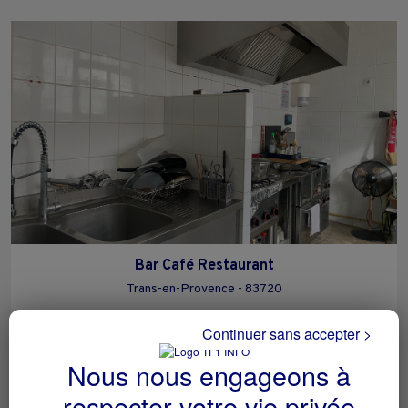
Bar Café Restaurant
Trans-en-Provence - 83720
Hôtellerie et restauration
particulier
Continuer sans accepter >
Nous nous engageons à
respecter votre vie privée