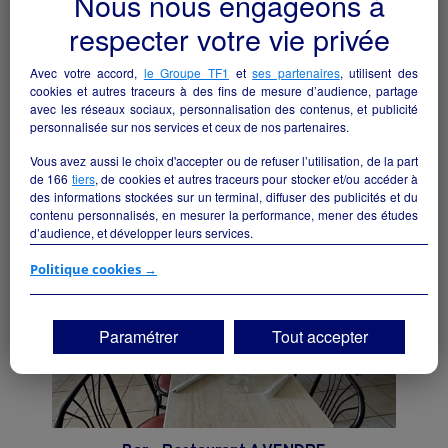
Nous nous engageons à
respecter votre vie privée
Avec votre accord,
le Groupe TF1
et
ses partenaires
, utilisent des
Fond de commerce : bar licence III
cookies et autres traceurs à des fins de mesure d’audience, partage
avec les réseaux sociaux, personnalisation des contenus, et publicité
La Roquebrussanne - 83136
personnalisée sur nos services et ceux de nos partenaires.
Hôtellerie et restauration
particulier
Vous avez aussi le choix d'accepter ou de refuser l’utilisation, de la part
de
166
tiers
, de cookies et autres traceurs pour stocker et/ou accéder à
des informations stockées sur un terminal, diffuser des publicités et du
contenu personnalisés, en mesurer la performance, mener des études
d’audience, et développer leurs services.
Si vous continuez sans accepter, les fonctionnalités liées à la
Politique cookies →
personnalisation des contenus et des publicités seront désactivées sur
TF1 Info. Les contenus et les publicités présentés ne seront pas liés à
vos centres d'intérêt. Seuls les
cookies/traceurs techniques
seront
Paramétrer
Tout accepter
déposés et lus sur votre terminal.
Vous pouvez exprimer vos choix en cliquant sur "Tout accepter",
"Continuer sans accepter" ou "Paramétrer", et les modifier à tout
moment en cliquant sur le lien "Paramétrez vos choix" situé en bas de
page.