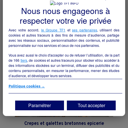
Nous nous engageons à
respecter votre vie privée
Bar - Restaurant A VENDRE
Ongles - 04230
Avec votre accord,
le Groupe TF1
et
ses partenaires
, utilisent des
cookies et autres traceurs à des fins de mesure d’audience, partage
Hôtellerie et restauration
particulier
avec les réseaux sociaux, personnalisation des contenus, et publicité
personnalisée sur nos services et ceux de nos partenaires.
Vous avez aussi le choix d'accepter ou de refuser l’utilisation, de la part
de
166
tiers
, de cookies et autres traceurs pour stocker et/ou accéder à
des informations stockées sur un terminal, diffuser des publicités et du
contenu personnalisés, en mesurer la performance, mener des études
d’audience, et développer leurs services.
Si vous continuez sans accepter, les fonctionnalités liées à la
Politique cookies →
personnalisation des contenus et des publicités seront désactivées sur
TF1 Info. Les contenus et les publicités présentés ne seront pas liés à
vos centres d'intérêt. Seuls les
cookies/traceurs techniques
seront
Paramétrer
Tout accepter
déposés et lus sur votre terminal.
Vous pouvez exprimer vos choix en cliquant sur "Tout accepter",
"Continuer sans accepter" ou "Paramétrer", et les modifier à tout
Crepes et galettes bretonnes epicerie
moment en cliquant sur le lien "Paramétrez vos choix" situé en bas de