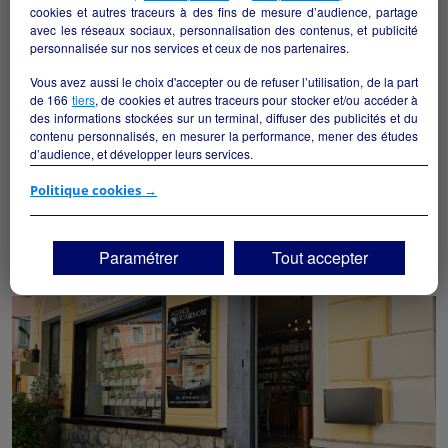
cookies et autres traceurs à des fins de mesure d’audience, partage
avec les réseaux sociaux, personnalisation des contenus, et publicité
personnalisée sur nos services et ceux de nos partenaires.
Vous avez aussi le choix d'accepter ou de refuser l’utilisation, de la part
de
166
tiers
, de cookies et autres traceurs pour stocker et/ou accéder à
des informations stockées sur un terminal, diffuser des publicités et du
contenu personnalisés, en mesurer la performance, mener des études
d’audience, et développer leurs services.
Exploitation Auberge communale - Bar-Restaurant-
Chambres d'hôtel
Si vous continuez sans accepter, les fonctionnalités liées à la
Politique cookies →
Les Ferres - 06510
personnalisation des contenus et des publicités seront désactivées sur
TF1 Info. Les contenus et les publicités présentés ne seront pas liés à
vos centres d'intérêt. Seuls les
cookies/traceurs techniques
seront
Hôtellerie et restauration
collectivite
Paramétrer
Tout accepter
déposés et lus sur votre terminal.
Vous pouvez exprimer vos choix en cliquant sur "Tout accepter",
"Continuer sans accepter" ou "Paramétrer", et les modifier à tout
moment en cliquant sur le lien "Paramétrez vos choix" situé en bas de
page.