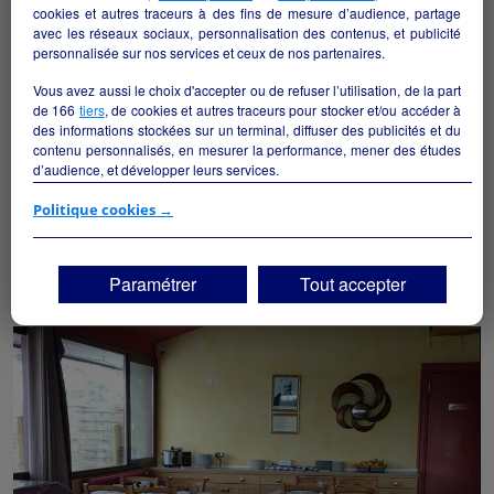
cookies et autres traceurs à des fins de mesure d’audience, partage
avec les réseaux sociaux, personnalisation des contenus, et publicité
personnalisée sur nos services et ceux de nos partenaires.
Vous avez aussi le choix d'accepter ou de refuser l’utilisation, de la part
de
166
tiers
, de cookies et autres traceurs pour stocker et/ou accéder à
des informations stockées sur un terminal, diffuser des publicités et du
contenu personnalisés, en mesurer la performance, mener des études
d’audience, et développer leurs services.
Reprise VIVAL vers AURILLAC (15)
Si vous continuez sans accepter, les fonctionnalités liées à la
Politique cookies →
Aurillac - 15000
personnalisation des contenus et des publicités seront désactivées sur
TF1 Info. Les contenus et les publicités présentés ne seront pas liés à
vos centres d'intérêt. Seuls les
cookies/traceurs techniques
seront
Alimentation
particulier
Paramétrer
Tout accepter
déposés et lus sur votre terminal.
Vous pouvez exprimer vos choix en cliquant sur "Tout accepter",
"Continuer sans accepter" ou "Paramétrer", et les modifier à tout
moment en cliquant sur le lien "Paramétrez vos choix" situé en bas de
page.