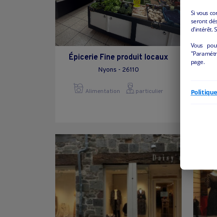
Si vous co
seront dés
d'intérêt. 
Vous pou
"Paramétre
Épicerie Fine produit locaux
[
page.
Repri
Nyons - 26110
Politiqu
Alimentation
particulier