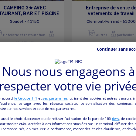
CAMPING 3★ AVEC
Entreprise de vente d
TAURANT, BAR ET PISCINE
vetements de travail
Goudet - 43150
Clermont-Ferrand - 63000
Hôtellerie et restauration
Autres
particulier
collectivite
Continuer sans acc
Nous nous engageons à
respecter votre vie privé
e accord,
le Groupe TF1
et
ses partenaires
, utilisent des cookies et autres traceurs à
audience, partage avec les réseaux sociaux, personnalisation des contenus, et
sée sur nos services et ceux de nos partenaires.
aussi le choix d'accepter ou de refuser l’utilisation, de la part de
166
tiers
, de cooki
our stocker et/ou accéder à des informations stockées sur un terminal, diffuser des p
u personnalisés, en mesurer la performance, mener des études d’audience, et dével