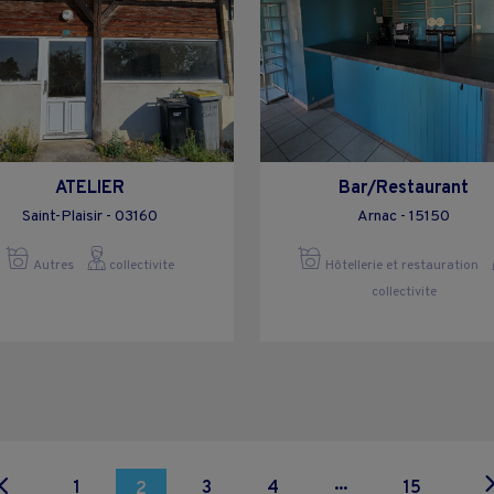
ATELIER
Bar/Restaurant
Saint-Plaisir - 03160
Arnac - 15150
Autres
collectivite
Hôtellerie et restauration
collectivite
...
1
3
4
15
2