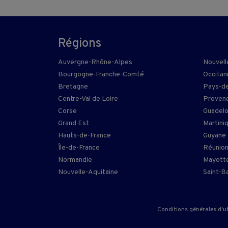
Régions
Auvergne-Rhône-Alpes
Nouvell
Bourgogne-Franche-Comté
Occitan
Bretagne
Pays-de
Centre-Val de Loire
Provenc
Corse
Guadel
Grand Est
Martini
Hauts-de-France
Guyane
Île-de-France
Réunio
Normandie
Mayott
Nouvelle-Aquitaine
Saint-B
Conditions générales d'ut