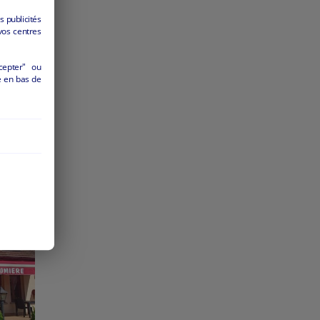
s publicités
vos centres
cepter" ou
é en bas de
650
ier