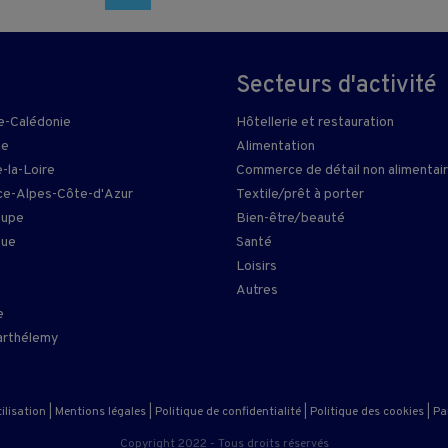
Secteurs d'activité
e-Calédonie
Hôtellerie et restauration
ie
Alimentation
-la-Loire
Commerce de détail non alimentai
e-Alpes-Côte-d'Azur
Textile/prêt à porter
oupe
Bien-être/beauté
que
Santé
Loisirs
n
Autres
e
arthélemy
ilisation
|
Mentions légales
|
Politique de confidentialité
|
Politique des cookies
|
Pa
Copyright 2022 - Tous droits réservés