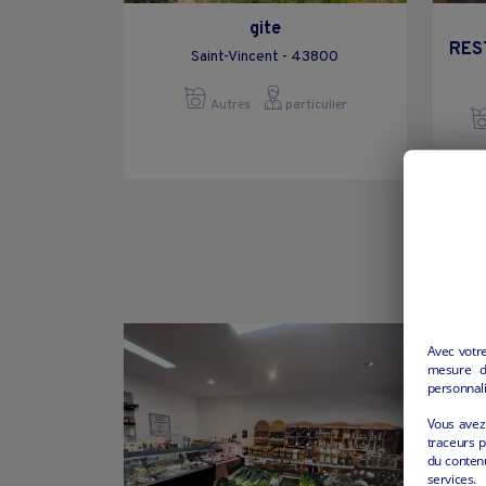
gite
RES
Saint-Vincent - 43800
Autres
particulier
Avec votr
mesure d’
personnali
Vous avez 
traceurs p
du conten
services.