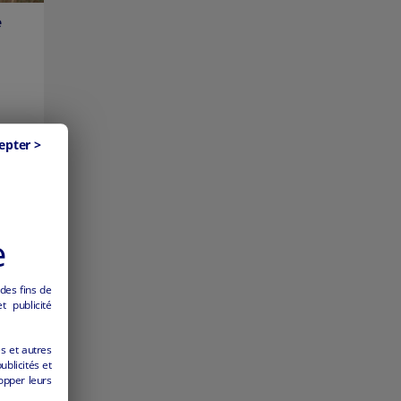
e
epter >
e
 des fins de
 publicité
es et autres
ublicités et
opper leurs