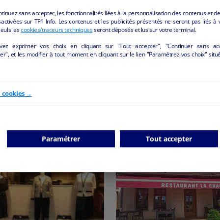
ntinuez sans accepter, les fonctionnalités liées à la personnalisation des contenus et de
activées sur TF1 Info. Les contenus et les publicités présentés ne seront pas liés à 
Seuls les
cookies/traceurs techniques
seront déposés et lus sur votre terminal.
vez exprimer vos choix en cliquant sur "Tout accepter", "Continuer sans ac
r", et les modifier à tout moment en cliquant sur le lien "Paramétrez vos choix" situ
CARREFOUR PROXIMITE]
boucherie charcuterie
se d'un Carrefour City dans
La Monnerie-le-Montel - 63
la Loire
Saint-Étienne - 42000
e cookies →
Alimentation
particul
Alimentation
particulier
Paramétrer
Tout accepter