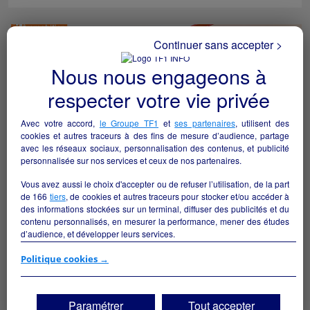
Continuer sans accepter >
Nous nous engageons à
respecter votre vie privée
Avec votre accord,
le Groupe TF1
et
ses partenaires
, utilisent des
cookies et autres traceurs à des fins de mesure d’audience, partage
avec les réseaux sociaux, personnalisation des contenus, et publicité
personnalisée sur nos services et ceux de nos partenaires.
Vous avez aussi le choix d'accepter ou de refuser l’utilisation, de la part
de
166
tiers
, de cookies et autres traceurs pour stocker et/ou accéder à
des informations stockées sur un terminal, diffuser des publicités et du
91470 - LIMOURS // FOND DE COMMERCE BAR –
contenu personnalisés, en mesurer la performance, mener des études
RESTAURATION – LICENCE IV – EMPLACEMENT
d’audience, et développer leurs services.
STRATÉGIQUE
Limours - 91470
Si vous continuez sans accepter, les fonctionnalités liées à la
Politique cookies →
personnalisation des contenus et des publicités seront désactivées sur
TF1 Info. Les contenus et les publicités présentés ne seront pas liés à
Hôtellerie et restauration
particulier
vos centres d'intérêt. Seuls les
cookies/traceurs techniques
seront
Paramétrer
Tout accepter
déposés et lus sur votre terminal.