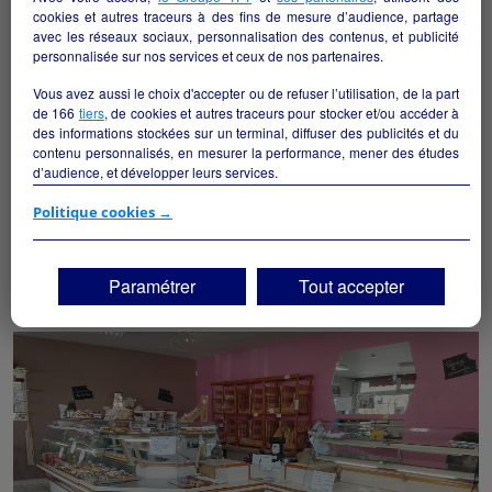
cookies et autres traceurs à des fins de mesure d’audience, partage
avec les réseaux sociaux, personnalisation des contenus, et publicité
personnalisée sur nos services et ceux de nos partenaires.
Vous avez aussi le choix d'accepter ou de refuser l’utilisation, de la part
de
166
tiers
, de cookies et autres traceurs pour stocker et/ou accéder à
des informations stockées sur un terminal, diffuser des publicités et du
contenu personnalisés, en mesurer la performance, mener des études
d’audience, et développer leurs services.
À louer : Local commercial – Laboratoire
Boulangerie/Pâtisserie – Thégra (46)
Si vous continuez sans accepter, les fonctionnalités liées à la
Politique cookies →
Thégra - 46500
personnalisation des contenus et des publicités seront désactivées sur
TF1 Info. Les contenus et les publicités présentés ne seront pas liés à
vos centres d'intérêt. Seuls les
cookies/traceurs techniques
seront
Alimentation
collectivite
Paramétrer
Tout accepter
déposés et lus sur votre terminal.
Vous pouvez exprimer vos choix en cliquant sur "Tout accepter",
"Continuer sans accepter" ou "Paramétrer", et les modifier à tout
moment en cliquant sur le lien "Paramétrez vos choix" situé en bas de
page.