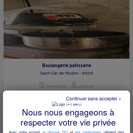
Boulangerie patisserie
Saint-Clar-de-Rivière - 31600
Alimentation
particulier
Continuer sans accepter >
Nous nous engageons à
respecter votre vie privée
Avec votre accord,
le Groupe TF1
et
ses partenaires
, utilisent des