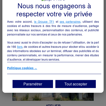
Nous nous engageons à
respecter votre vie privée
Entreprise de vente de vetements de
travail
Avec votre accord,
le Groupe TF1
et
ses partenaires
, utilisent des
cookies et autres traceurs à des fins de mesure d’audience, partage
Clermont-Ferrand - 63000
avec les réseaux sociaux, personnalisation des contenus, et publicité
personnalisée sur nos services et ceux de nos partenaires.
Autres
particulier
Vous avez aussi le choix d'accepter ou de refuser l’utilisation, de la part
de
166
tiers
, de cookies et autres traceurs pour stocker et/ou accéder à
des informations stockées sur un terminal, diffuser des publicités et du
contenu personnalisés, en mesurer la performance, mener des études
d’audience, et développer leurs services.
Si vous continuez sans accepter, les fonctionnalités liées à la
Politique cookies →
personnalisation des contenus et des publicités seront désactivées sur
TF1 Info. Les contenus et les publicités présentés ne seront pas liés à
vos centres d'intérêt. Seuls les
cookies/traceurs techniques
seront
Paramétrer
Tout accepter
déposés et lus sur votre terminal.
Vous pouvez exprimer vos choix en cliquant sur "Tout accepter",
"Continuer sans accepter" ou "Paramétrer", et les modifier à tout
moment en cliquant sur le lien "Paramétrez vos choix" situé en bas de
page.