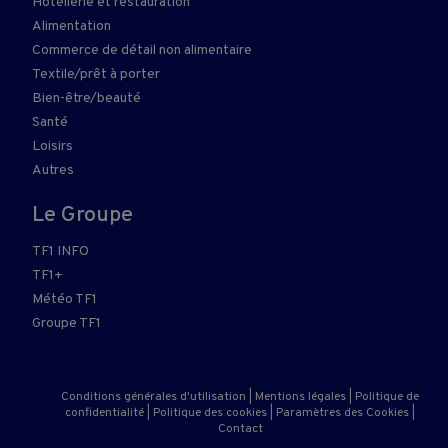
Hôtellerie et restauration
Alimentation
Commerce de détail non alimentaire
Textile/prêt à porter
Bien-être/beauté
Santé
Loisirs
Autres
Le Groupe
TF1 INFO
TF1+
Météo TF1
Groupe TF1
Conditions générales d'utilisation
|
Mentions légales
|
Politique de
confidentialité
|
Politique des cookies
|
Paramètres des Cookies
|
Contact