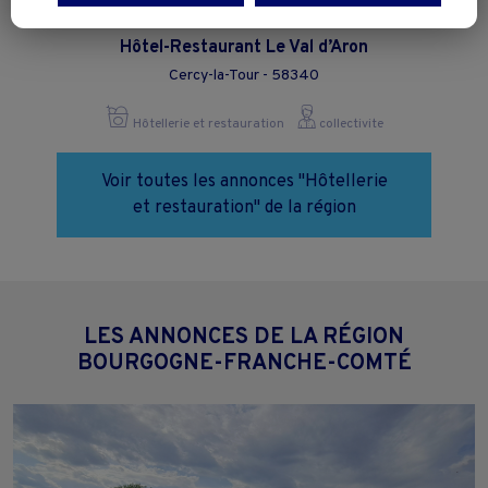
Vous pouvez exprimer vos choix en cliquant sur "Tout accepter",
Hôtel-Restaurant Le Val d’Aron
"Continuer sans accepter" ou "Paramétrer", et les modifier à tout
moment en cliquant sur le lien "Paramétrez vos choix" situé en bas de
Cercy-la-Tour - 58340
page.
Hôtellerie et restauration
collectivite
Voir toutes les annonces "Hôtellerie
et restauration" de la région
LES ANNONCES DE LA RÉGION
BOURGOGNE-FRANCHE-COMTÉ