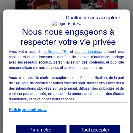
Continuer sans accepter >
Nous nous engageons à
auberge avec 9 chambres murs et fond ,
licence 4 PRIX EN BAISSE A SAISIR
respecter votre vie privée
Saint-Julien-de-Jonzy - 71110
Avec votre accord,
le Groupe TF1
et
ses partenaires
, utilisent des
cookies et autres traceurs à des fins de mesure d’audience, partage
Hôtellerie et restauration
particulier
avec les réseaux sociaux, personnalisation des contenus, et publicité
personnalisée sur nos services et ceux de nos partenaires.
Vous avez aussi le choix d'accepter ou de refuser l’utilisation, de la part
de
166
tiers
, de cookies et autres traceurs pour stocker et/ou accéder à
des informations stockées sur un terminal, diffuser des publicités et du
contenu personnalisés, en mesurer la performance, mener des études
d’audience, et développer leurs services.
Si vous continuez sans accepter, les fonctionnalités liées à la
Politique cookies →
personnalisation des contenus et des publicités seront désactivées sur
TF1 Info. Les contenus et les publicités présentés ne seront pas liés à
vos centres d'intérêt. Seuls les
cookies/traceurs techniques
seront
Paramétrer
Tout accepter
déposés et lus sur votre terminal.