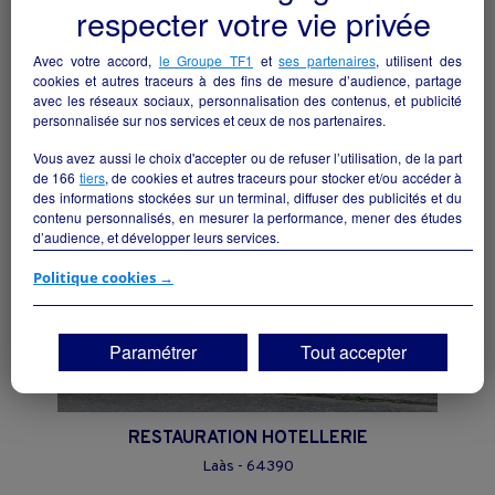
respecter votre vie privée
Bar-restaurant et chambre d’hôtes en
gérance – Creuse
Avec votre accord,
le Groupe TF1
et
ses partenaires
, utilisent des
Guéret - 23000
cookies et autres traceurs à des fins de mesure d’audience, partage
avec les réseaux sociaux, personnalisation des contenus, et publicité
Hôtellerie et restauration
particulier
personnalisée sur nos services et ceux de nos partenaires.
Vous avez aussi le choix d'accepter ou de refuser l’utilisation, de la part
de
166
tiers
, de cookies et autres traceurs pour stocker et/ou accéder à
des informations stockées sur un terminal, diffuser des publicités et du
contenu personnalisés, en mesurer la performance, mener des études
d’audience, et développer leurs services.
Si vous continuez sans accepter, les fonctionnalités liées à la
Politique cookies →
personnalisation des contenus et des publicités seront désactivées sur
TF1 Info. Les contenus et les publicités présentés ne seront pas liés à
vos centres d'intérêt. Seuls les
cookies/traceurs techniques
seront
Paramétrer
Tout accepter
déposés et lus sur votre terminal.
Vous pouvez exprimer vos choix en cliquant sur "Tout accepter",
"Continuer sans accepter" ou "Paramétrer", et les modifier à tout
moment en cliquant sur le lien "Paramétrez vos choix" situé en bas de
RESTAURATION HOTELLERIE
page.
Laàs - 64390