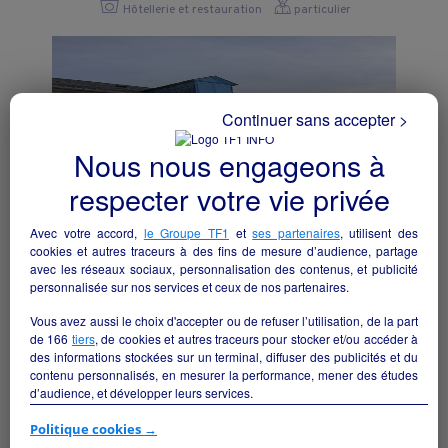
Hôtellerie et restauration
particulier
Continuer sans accepter >
Nous nous engageons à
respecter votre vie privée
Avec votre accord,
le Groupe TF1
et
ses partenaires
, utilisent des
cookies et autres traceurs à des fins de mesure d’audience, partage
avec les réseaux sociaux, personnalisation des contenus, et publicité
personnalisée sur nos services et ceux de nos partenaires.
RESTAURATION HOTELLERIE
Vous avez aussi le choix d'accepter ou de refuser l’utilisation, de la part
Laàs - 64390
de
166
tiers
, de cookies et autres traceurs pour stocker et/ou accéder à
des informations stockées sur un terminal, diffuser des publicités et du
contenu personnalisés, en mesurer la performance, mener des études
Hôtellerie et restauration
collectivite
d’audience, et développer leurs services.
Si vous continuez sans accepter, les fonctionnalités liées à la
Politique cookies →
personnalisation des contenus et des publicités seront désactivées sur