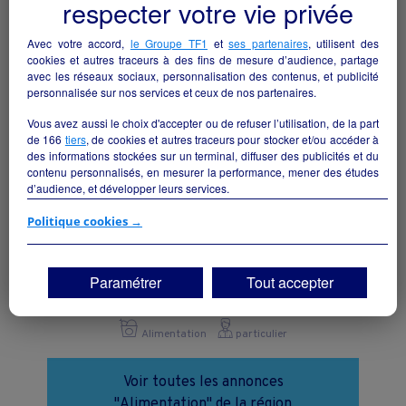
respecter votre vie privée
Alimentation
particulier
Avec votre accord,
le Groupe TF1
et
ses partenaires
, utilisent des
cookies et autres traceurs à des fins de mesure d’audience, partage
avec les réseaux sociaux, personnalisation des contenus, et publicité
personnalisée sur nos services et ceux de nos partenaires.
Vous avez aussi le choix d'accepter ou de refuser l’utilisation, de la part
de
166
tiers
, de cookies et autres traceurs pour stocker et/ou accéder à
des informations stockées sur un terminal, diffuser des publicités et du
contenu personnalisés, en mesurer la performance, mener des études
d’audience, et développer leurs services.
Si vous continuez sans accepter, les fonctionnalités liées à la
Politique cookies →
personnalisation des contenus et des publicités seront désactivées sur
TF1 Info. Les contenus et les publicités présentés ne seront pas liés à
vos centres d'intérêt. Seuls les
cookies/traceurs techniques
seront
Boucherie-Charcuterie-Traiteur
Paramétrer
Tout accepter
déposés et lus sur votre terminal.
Sarlat-la-Canéda - 24200
Vous pouvez exprimer vos choix en cliquant sur "Tout accepter",
"Continuer sans accepter" ou "Paramétrer", et les modifier à tout
Alimentation
particulier
moment en cliquant sur le lien "Paramétrez vos choix" situé en bas de
page.
Voir toutes les annonces
"Alimentation" de la région