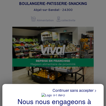
BOULANGERIE-PATISSERIE-SNACKING
Abjat-sur-Bandiat - 24300
Alimentation
collectivite
Continuer sans accepter >
Reprise supérette VIVAL
Bordes - 64510
Nous nous engageons à