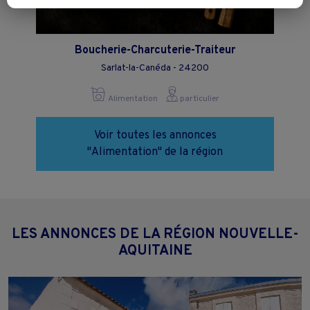
Vous pouvez exprimer vos choix en cliquant sur "Tout accepter",
"Continuer sans accepter" ou "Paramétrer", et les modifier à tout
moment en cliquant sur le lien "Paramétrez vos choix" situé en bas de
page.
Boucherie-Charcuterie-Traiteur
Sarlat-la-Canéda - 24200
Alimentation
particulier
Voir toutes les annonces
"Alimentation" de la région
LES ANNONCES DE LA RÉGION NOUVELLE-
AQUITAINE