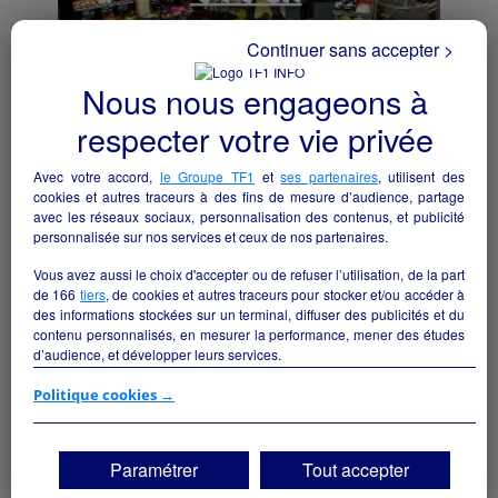
Continuer sans accepter >
Nous nous engageons à
respecter votre vie privée
Reprise supérette VIVAL
Avec votre accord,
le Groupe TF1
et
ses partenaires
, utilisent des
cookies et autres traceurs à des fins de mesure d’audience, partage
Bordes - 64510
avec les réseaux sociaux, personnalisation des contenus, et publicité
personnalisée sur nos services et ceux de nos partenaires.
Alimentation
particulier
Vous avez aussi le choix d'accepter ou de refuser l’utilisation, de la part
de
166
tiers
, de cookies et autres traceurs pour stocker et/ou accéder à
des informations stockées sur un terminal, diffuser des publicités et du
contenu personnalisés, en mesurer la performance, mener des études
d’audience, et développer leurs services.
Si vous continuez sans accepter, les fonctionnalités liées à la
Politique cookies →
personnalisation des contenus et des publicités seront désactivées sur
TF1 Info. Les contenus et les publicités présentés ne seront pas liés à
vos centres d'intérêt. Seuls les
cookies/traceurs techniques
seront
Paramétrer
Tout accepter
déposés et lus sur votre terminal.