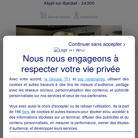
Abjat-sur-Bandiat - 24300
Alimentation
collectivite
Continuer sans accepter >
Nous nous engageons à
respecter votre vie privée
Avec votre accord,
le Groupe TF1
et
ses partenaires
, utilisent des
cookies et autres traceurs à des fins de mesure d’audience, partage
avec les réseaux sociaux, personnalisation des contenus, et publicité
personnalisée sur nos services et ceux de nos partenaires.
Vous avez aussi le choix d'accepter ou de refuser l’utilisation, de la part
Reprise supérette VIVAL
de
166
tiers
, de cookies et autres traceurs pour stocker et/ou accéder à
Bordes - 64510
des informations stockées sur un terminal, diffuser des publicités et du
contenu personnalisés, en mesurer la performance, mener des études
d’audience, et développer leurs services.
Alimentation
particulier