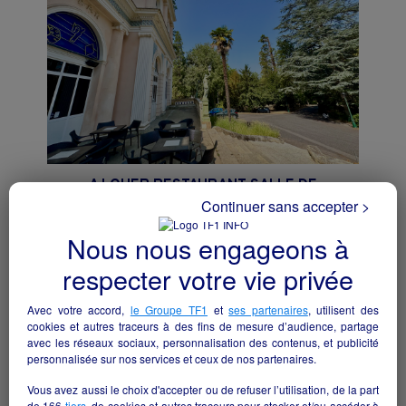
A LOUER RESTAURANT SALLE DE
RECEPTION
Continuer sans accepter >
Vernet-les-Bains - 66820
Nous nous engageons à
Hôtellerie et restauration
collectivite
respecter votre vie privée
Avec votre accord,
le Groupe TF1
et
ses partenaires
, utilisent des
cookies et autres traceurs à des fins de mesure d’audience, partage
avec les réseaux sociaux, personnalisation des contenus, et publicité
personnalisée sur nos services et ceux de nos partenaires.
Vous avez aussi le choix d'accepter ou de refuser l’utilisation, de la part
de
166
tiers
, de cookies et autres traceurs pour stocker et/ou accéder à