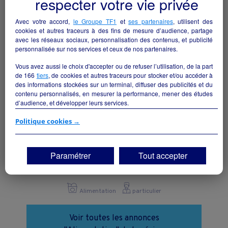
respecter votre vie privée
Alimentation
particulier
Avec votre accord,
le Groupe TF1
et
ses partenaires
, utilisent des
cookies et autres traceurs à des fins de mesure d’audience, partage
avec les réseaux sociaux, personnalisation des contenus, et publicité
personnalisée sur nos services et ceux de nos partenaires.
Vous avez aussi le choix d'accepter ou de refuser l’utilisation, de la part
de
166
tiers
, de cookies et autres traceurs pour stocker et/ou accéder à
des informations stockées sur un terminal, diffuser des publicités et du
contenu personnalisés, en mesurer la performance, mener des études
d’audience, et développer leurs services.
Si vous continuez sans accepter, les fonctionnalités liées à la
Politique cookies →
personnalisation des contenus et des publicités seront désactivées sur
TF1 Info. Les contenus et les publicités présentés ne seront pas liés à
vos centres d'intérêt. Seuls les
cookies/traceurs techniques
seront
Paramétrer
Tout accepter
Fromagerie
déposés et lus sur votre terminal.
Lassay-les-Châteaux - 53110
Vous pouvez exprimer vos choix en cliquant sur "Tout accepter",
"Continuer sans accepter" ou "Paramétrer", et les modifier à tout
Alimentation
particulier
moment en cliquant sur le lien "Paramétrez vos choix" situé en bas de
page.
Voir toutes les annonces