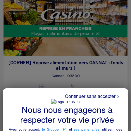
[CORNER] Reprise alimentation vers GANNAT : fonds
et murs !
Gannat - 03800
Alimentation
particulier
Continuer sans accepter >
Nous nous engageons à
respecter votre vie privée
Avec votre accord,
le Groupe TF1
et
ses partenaires
, utilisent des