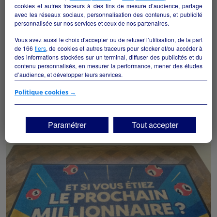
cookies et autres traceurs à des fins de mesure d’audience, partage
avec les réseaux sociaux, personnalisation des contenus, et publicité
personnalisée sur nos services et ceux de nos partenaires.
Vous avez aussi le choix d'accepter ou de refuser l’utilisation, de la part
de
166
tiers
, de cookies et autres traceurs pour stocker et/ou accéder à
des informations stockées sur un terminal, diffuser des publicités et du
contenu personnalisés, en mesurer la performance, mener des études
d’audience, et développer leurs services.
Supérette alimentaire
Si vous continuez sans accepter, les fonctionnalités liées à la
Politique cookies →
Le Donjon - 03130
personnalisation des contenus et des publicités seront désactivées sur
TF1 Info. Les contenus et les publicités présentés ne seront pas liés à
vos centres d'intérêt. Seuls les
cookies/traceurs techniques
seront
Alimentation
particulier
Paramétrer
Tout accepter
déposés et lus sur votre terminal.
Vous pouvez exprimer vos choix en cliquant sur "Tout accepter",
"Continuer sans accepter" ou "Paramétrer", et les modifier à tout
moment en cliquant sur le lien "Paramétrez vos choix" situé en bas de
page.