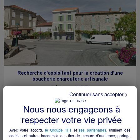
Recherche d'exploitant pour la création d'une
boucherie charcuterie artisanale
Désaignes - 07570
Continuer sans accepter >
Alimentation
collectivite
Nous nous engageons à
respecter votre vie privée
Avec votre accord,
le Groupe TF1
et
ses partenaires
, utilisent des
cookies et autres traceurs à des fins de mesure d’audience, partage