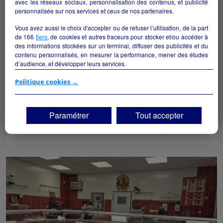
avec les réseaux sociaux, personnalisation des contenus, et publicité
personnalisée sur nos services et ceux de nos partenaires.
Vous avez aussi le choix d'accepter ou de refuser l’utilisation, de la part
de
166
tiers
, de cookies et autres traceurs pour stocker et/ou accéder à
des informations stockées sur un terminal, diffuser des publicités et du
contenu personnalisés, en mesurer la performance, mener des études
d’audience, et développer leurs services.
Si vous continuez sans accepter, les fonctionnalités liées à la
Politique cookies →
personnalisation des contenus et des publicités seront désactivées sur
Tabac presse fdj
TF1 Info. Les contenus et les publicités présentés ne seront pas liés à
vos centres d'intérêt. Seuls les
cookies/traceurs techniques
seront
Annonay - 07100
Paramétrer
Tout accepter
déposés et lus sur votre terminal.
Commerce de détail non alimentaire
particulier
Vous pouvez exprimer vos choix en cliquant sur "Tout accepter",
"Continuer sans accepter" ou "Paramétrer", et les modifier à tout
moment en cliquant sur le lien "Paramétrez vos choix" situé en bas de
page.