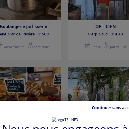
Boulangerie patisserie
OPTICIEN
aint-Clar-de-Rivière - 31600
Cierp-Gaud - 31440
Alimentation
particulier
Santé
particulier
Continuer sans acc
Nous nous engageons à