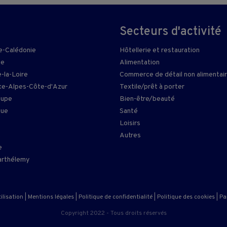
Secteurs d'activité
e-Calédonie
Hôtellerie et restauration
ie
Alimentation
-la-Loire
Commerce de détail non alimentai
e-Alpes-Côte-d'Azur
Textile/prêt à porter
oupe
Bien-être/beauté
que
Santé
Loisirs
n
Autres
e
arthélemy
ilisation
|
Mentions légales
|
Politique de confidentialité
|
Politique des cookies
|
Pa
Copyright 2022 - Tous droits réservés