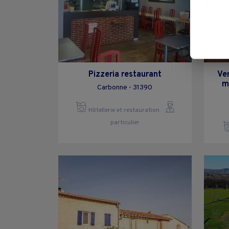
Pizzeria restaurant
Ve
m
Carbonne - 31390
Hôtellerie et restauration
particulier