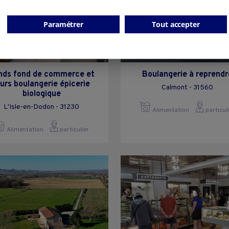
Paramétrer
Tout accepter
nds fond de commerce et
Boulangerie à reprendr
urs boulangerie épicerie
Calmont - 31560
biologique
L'Isle-en-Dodon - 31230
Alimentation
particul
Alimentation
particulier