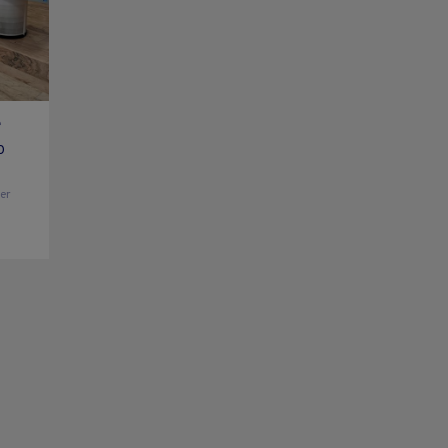
e
0
ier