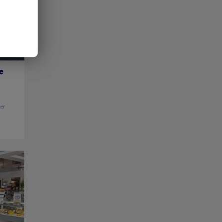
e
ier