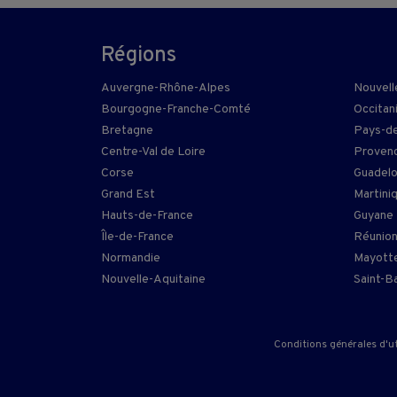
Régions
Auvergne-Rhône-Alpes
Nouvell
Bourgogne-Franche-Comté
Occitan
Bretagne
Pays-de
Centre-Val de Loire
Provenc
Corse
Guadel
Grand Est
Martini
Hauts-de-France
Guyane
Île-de-France
Réunio
Normandie
Mayott
Nouvelle-Aquitaine
Saint-B
Conditions générales d'ut