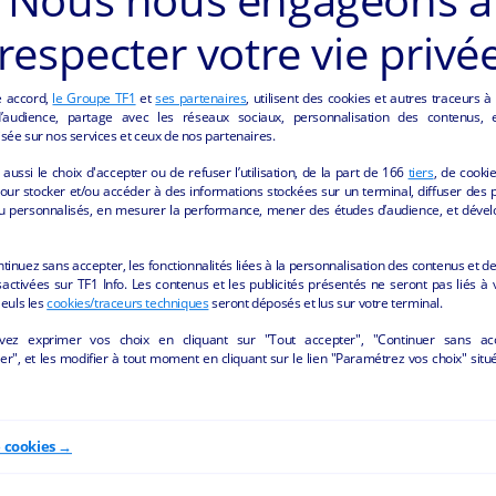
respecter votre vie privé
angerie pâtisserie snacking
Hotel Auberge de jeuness
Restaurant
Villemur-sur-Tarn - 31340
e accord,
le Groupe TF1
et
ses partenaires
, utilisent des cookies et autres traceurs à
Toulouse - 31000
audience, partage avec les réseaux sociaux, personnalisation des contenus, et
sée sur nos services et ceux de nos partenaires.
Hôtellerie et restauration
Hôtellerie et restauration
particulier
aussi le choix d'accepter ou de refuser l’utilisation, de la part de
166
tiers
, de cooki
particulier
our stocker et/ou accéder à des informations stockées sur un terminal, diffuser des p
u personnalisés, en mesurer la performance, mener des études d’audience, et dével
ntinuez sans accepter, les fonctionnalités liées à la personnalisation des contenus et de
activées sur TF1 Info. Les contenus et les publicités présentés ne seront pas liés à 
Seuls les
cookies/traceurs techniques
seront déposés et lus sur votre terminal.
vez exprimer vos choix en cliquant sur "Tout accepter", "Continuer sans ac
r", et les modifier à tout moment en cliquant sur le lien "Paramétrez vos choix" situ
e cookies →