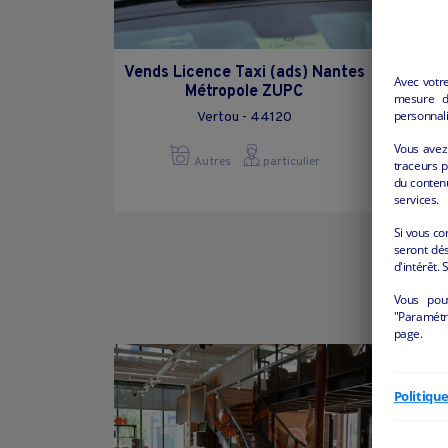
Vends Licence Taxi (ads) Nantes
Avec votr
Métropole ZUPC
mesure d’
personnali
Vertou - 44120
Vous avez 
Autres
particulier
traceurs p
du conten
services.
Si vous co
seront dés
d'intérêt. 
Vous pou
"Paramétre
page.
Politiqu