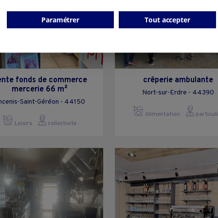
Paramétrer
Tout accepter
ente fonds de commerce
crêperie ambulante
mercerie 66 m²
Nort-sur-Erdre - 44390
ncenis-Saint-Géréon - 44150
Alimentation
particul
Loisirs
collectivite