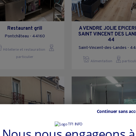
Restaurant grill
A VENDRE JOLIE EPICERI
SAINT VINCENT DES LAN
Pontchâteau - 44160
44
Saint-Vincent-des-Landes - 4
Hôtellerie et restauration
particulier
Alimentation
particul
Continuer sans acc
Nous nous engageons à