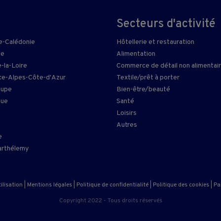
Secteurs d'activité
e-Calédonie
Hôtellerie et restauration
ie
Alimentation
-la-Loire
Commerce de détail non alimentai
e-Alpes-Côte-d'Azur
Textile/prêt à porter
oupe
Bien-être/beauté
que
Santé
Loisirs
n
Autres
e
arthélemy
ilisation
|
Mentions légales
|
Politique de confidentialité
|
Politique des cookies
|
Pa
Copyright 2022 - Tous droits réservés