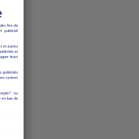
e
 et
 des fins de
 publicité
4360
es et autres
ublicités et
opper leurs
s publicités
vos centres
cepter" ou
é en bas de