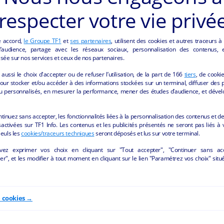
respecter votre vie privé
Tabac-bar-epicerie-
Salon de toilettage canin
e accord,
le Groupe TF1
et
ses partenaires
, utilisent des cookies et autres traceurs à
multiservices
félin
audience, partage avec les réseaux sociaux, personnalisation des contenus, et
sée sur nos services et ceux de nos partenaires.
Bouée - 44260
Saint-Étienne-de-Montluc - 4
aussi le choix d'accepter ou de refuser l’utilisation, de la part de
166
tiers
, de cooki
Hôtellerie et restauration
Autres
particulier
our stocker et/ou accéder à des informations stockées sur un terminal, diffuser des p
u personnalisés, en mesurer la performance, mener des études d’audience, et dével
particulier
ntinuez sans accepter, les fonctionnalités liées à la personnalisation des contenus et de
activées sur TF1 Info. Les contenus et les publicités présentés ne seront pas liés à 
Seuls les
cookies/traceurs techniques
seront déposés et lus sur votre terminal.
vez exprimer vos choix en cliquant sur "Tout accepter", "Continuer sans ac
r", et les modifier à tout moment en cliquant sur le lien "Paramétrez vos choix" situ
e cookies →