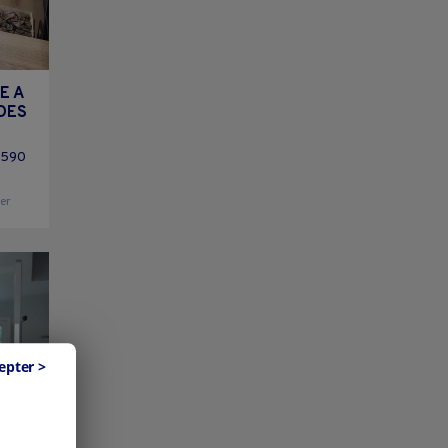
E A
DES
4590
ier
epter >