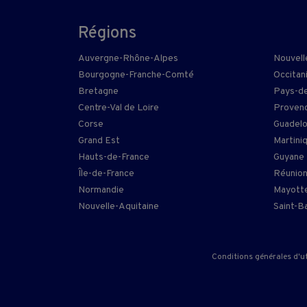
Régions
Auvergne-Rhône-Alpes
Nouvell
Bourgogne-Franche-Comté
Occitan
Bretagne
Pays-de
Centre-Val de Loire
Provenc
Corse
Guadel
Grand Est
Martini
Hauts-de-France
Guyane
Île-de-France
Réunio
Normandie
Mayott
Nouvelle-Aquitaine
Saint-B
Conditions générales d'ut