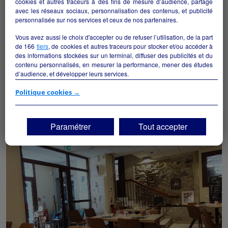
cookies et autres traceurs à des fins de mesure d’audience, partage
avec les réseaux sociaux, personnalisation des contenus, et publicité
personnalisée sur nos services et ceux de nos partenaires.
Vous avez aussi le choix d'accepter ou de refuser l’utilisation, de la part
de
166
tiers
, de cookies et autres traceurs pour stocker et/ou accéder à
des informations stockées sur un terminal, diffuser des publicités et du
contenu personnalisés, en mesurer la performance, mener des études
d’audience, et développer leurs services.
Épicerie - Bar -Restaurant
Si vous continuez sans accepter, les fonctionnalités liées à la
Politique cookies →
Ganac - 09000
personnalisation des contenus et des publicités seront désactivées sur
TF1 Info. Les contenus et les publicités présentés ne seront pas liés à
Hôtellerie et restauration
particulier
vos centres d'intérêt. Seuls les
cookies/traceurs techniques
seront
Paramétrer
Tout accepter
déposés et lus sur votre terminal.
Vous pouvez exprimer vos choix en cliquant sur "Tout accepter",
"Continuer sans accepter" ou "Paramétrer", et les modifier à tout
moment en cliquant sur le lien "Paramétrez vos choix" situé en bas de
page.