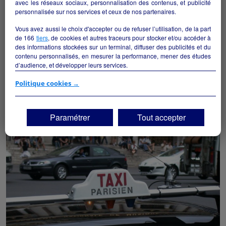
avec les réseaux sociaux, personnalisation des contenus, et publicité
personnalisée sur nos services et ceux de nos partenaires.
Vous avez aussi le choix d'accepter ou de refuser l’utilisation, de la part
de
166
tiers
, de cookies et autres traceurs pour stocker et/ou accéder à
des informations stockées sur un terminal, diffuser des publicités et du
contenu personnalisés, en mesurer la performance, mener des études
Boulangerie Patisserie Salon de Thé
d’audience, et développer leurs services.
Monflanquin - 47150
Si vous continuez sans accepter, les fonctionnalités liées à la
Politique cookies →
personnalisation des contenus et des publicités seront désactivées sur
Autres
particulier
TF1 Info. Les contenus et les publicités présentés ne seront pas liés à
vos centres d'intérêt. Seuls les
cookies/traceurs techniques
seront
Paramétrer
Tout accepter
déposés et lus sur votre terminal.
Vous pouvez exprimer vos choix en cliquant sur "Tout accepter",
"Continuer sans accepter" ou "Paramétrer", et les modifier à tout
moment en cliquant sur le lien "Paramétrez vos choix" situé en bas de
page.