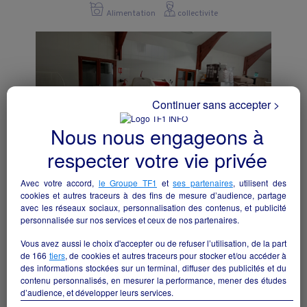
Alimentation
collectivite
Continuer sans accepter >
Nous nous engageons à
respecter votre vie privée
Avec votre accord,
le Groupe TF1
et
ses partenaires
, utilisent des
cookies et autres traceurs à des fins de mesure d’audience, partage
avec les réseaux sociaux, personnalisation des contenus, et publicité
Boulangerie Pâtisserie
personnalisée sur nos services et ceux de nos partenaires.
Arleuf - 58430
Vous avez aussi le choix d'accepter ou de refuser l’utilisation, de la part
de
166
tiers
, de cookies et autres traceurs pour stocker et/ou accéder à
Alimentation
particulier
des informations stockées sur un terminal, diffuser des publicités et du
contenu personnalisés, en mesurer la performance, mener des études
d’audience, et développer leurs services.