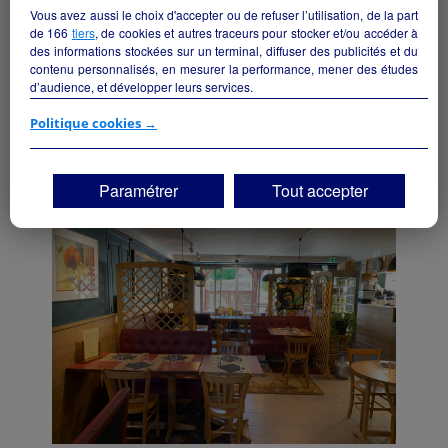
Vous avez aussi le choix d'accepter ou de refuser l’utilisation, de la part
de
166
tiers
, de cookies et autres traceurs pour stocker et/ou accéder à
des informations stockées sur un terminal, diffuser des publicités et du
contenu personnalisés, en mesurer la performance, mener des études
d’audience, et développer leurs services.
Hôtel-Restaurant Le Val d’Aron
Si vous continuez sans accepter, les fonctionnalités liées à la
Politique cookies →
Cercy-la-Tour - 58340
personnalisation des contenus et des publicités seront désactivées sur
TF1 Info. Les contenus et les publicités présentés ne seront pas liés à
Hôtellerie et restauration
collectivite
vos centres d'intérêt. Seuls les
cookies/traceurs techniques
seront
Paramétrer
Tout accepter
déposés et lus sur votre terminal.
Vous pouvez exprimer vos choix en cliquant sur "Tout accepter",
"Continuer sans accepter" ou "Paramétrer", et les modifier à tout
moment en cliquant sur le lien "Paramétrez vos choix" situé en bas de
page.