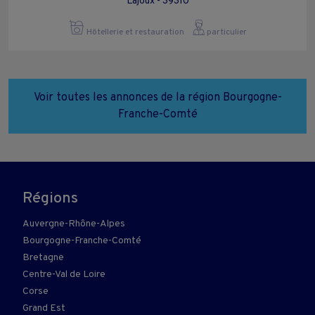
Lajoux - 39310
Hôtellerie et restauration
particulier
Voir toutes les annonces de la région Bourgogne-
Franche-Comté
Régions
Auvergne-Rhône-Alpes
Bourgogne-Franche-Comté
Bretagne
Centre-Val de Loire
Corse
Grand Est