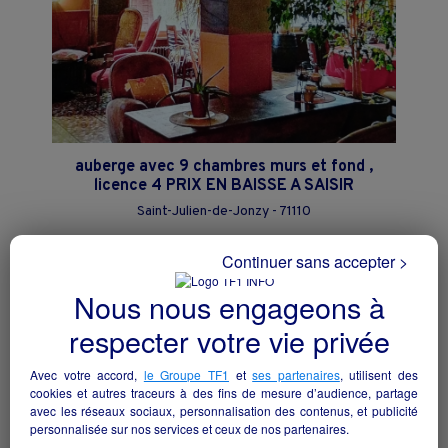
auberge avec 9 chambres murs et fond ,
licence 4 PRIX EN BAISSE A SAISIR
Saint-Julien-de-Jonzy - 71110
Hôtellerie et restauration
particulier
Continuer sans accepter >
Nous nous engageons à
respecter votre vie privée
Avec votre accord,
le Groupe TF1
et
ses partenaires
, utilisent des
cookies et autres traceurs à des fins de mesure d’audience, partage
avec les réseaux sociaux, personnalisation des contenus, et publicité
personnalisée sur nos services et ceux de nos partenaires.