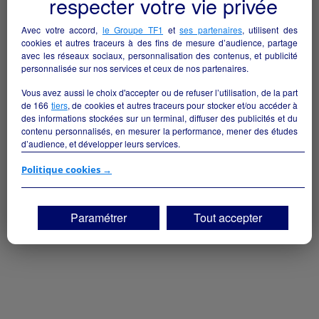
respecter votre vie privée
Avec votre accord,
le Groupe TF1
et
ses partenaires
, utilisent des
cookies et autres traceurs à des fins de mesure d’audience, partage
avec les réseaux sociaux, personnalisation des contenus, et publicité
personnalisée sur nos services et ceux de nos partenaires.
Vous avez aussi le choix d'accepter ou de refuser l’utilisation, de la part
de
166
tiers
, de cookies et autres traceurs pour stocker et/ou accéder à
des informations stockées sur un terminal, diffuser des publicités et du
contenu personnalisés, en mesurer la performance, mener des études
d’audience, et développer leurs services.
Hôtel-Restaurant
Si vous continuez sans accepter, les fonctionnalités liées à la
Politique cookies →
personnalisation des contenus et des publicités seront désactivées sur
Ligny-le-Châtel - 89144
TF1 Info. Les contenus et les publicités présentés ne seront pas liés à
vos centres d'intérêt. Seuls les
cookies/traceurs techniques
seront
Paramétrer
Tout accepter
Hôtellerie et restauration
particulier
déposés et lus sur votre terminal.
Vous pouvez exprimer vos choix en cliquant sur "Tout accepter",
"Continuer sans accepter" ou "Paramétrer", et les modifier à tout
moment en cliquant sur le lien "Paramétrez vos choix" situé en bas de
page.