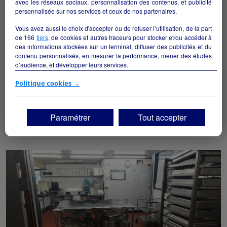
avec les réseaux sociaux, personnalisation des contenus, et publicité
personnalisée sur nos services et ceux de nos partenaires.
Vous avez aussi le choix d'accepter ou de refuser l’utilisation, de la part
de
166
tiers
, de cookies et autres traceurs pour stocker et/ou accéder à
des informations stockées sur un terminal, diffuser des publicités et du
contenu personnalisés, en mesurer la performance, mener des études
d’audience, et développer leurs services.
LOCAL COMMERCIAL A LOUER 900 €HT A
Si vous continuez sans accepter, les fonctionnalités liées à la
Politique cookies →
MONTEYNARD (ISERE - MATHEYSINE)
personnalisation des contenus et des publicités seront désactivées sur
TF1 Info. Les contenus et les publicités présentés ne seront pas liés à
Monteynard - 38770
vos centres d'intérêt. Seuls les
cookies/traceurs techniques
seront
Paramétrer
Tout accepter
déposés et lus sur votre terminal.
Alimentation
particulier
Vous pouvez exprimer vos choix en cliquant sur "Tout accepter",
"Continuer sans accepter" ou "Paramétrer", et les modifier à tout
moment en cliquant sur le lien "Paramétrez vos choix" situé en bas de
page.