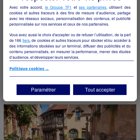
Avec votre accord,
le Groupe TF1
et
ses partenaires
, utilisent des
cookies et autres traceurs à des fins de mesure d’audience, partage
avec les réseaux sociaux, personnalisation des contenus, et publicité
personnalisée sur nos services et ceux de nos partenaires.
Vous avez aussi le choix d'accepter ou de refuser l’utilisation, de la part
de
166
tiers
, de cookies et autres traceurs pour stocker et/ou accéder à
des informations stockées sur un terminal, diffuser des publicités et du
contenu personnalisés, en mesurer la performance, mener des études
Vend Bar-restaurant (fond de commerce avec ou sans
d’audience, et développer leurs services.
les murs) à Saint-Yan (71) - Cause retraite - gérance
possible
Si vous continuez sans accepter, les fonctionnalités liées à la
Politique cookies →
personnalisation des contenus et des publicités seront désactivées sur
Saint-Yan - 71600
TF1 Info. Les contenus et les publicités présentés ne seront pas liés à
vos centres d'intérêt. Seuls les
cookies/traceurs techniques
seront
Paramétrer
Tout accepter
Hôtellerie et restauration
particulier
déposés et lus sur votre terminal.
Vous pouvez exprimer vos choix en cliquant sur "Tout accepter",
"Continuer sans accepter" ou "Paramétrer", et les modifier à tout
moment en cliquant sur le lien "Paramétrez vos choix" situé en bas de
page.