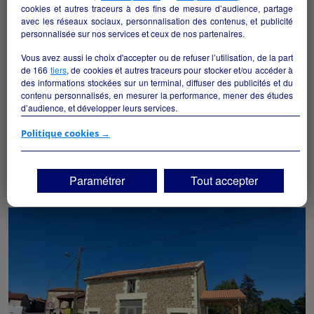
cookies et autres traceurs à des fins de mesure d’audience, partage
avec les réseaux sociaux, personnalisation des contenus, et publicité
personnalisée sur nos services et ceux de nos partenaires.
Vous avez aussi le choix d'accepter ou de refuser l’utilisation, de la part
de
166
tiers
, de cookies et autres traceurs pour stocker et/ou accéder à
des informations stockées sur un terminal, diffuser des publicités et du
contenu personnalisés, en mesurer la performance, mener des études
d’audience, et développer leurs services.
Bar restaurant Location Gérance
Si vous continuez sans accepter, les fonctionnalités liées à la
Politique cookies →
Mouthiers-sur-Boëme - 16440
personnalisation des contenus et des publicités seront désactivées sur
TF1 Info. Les contenus et les publicités présentés ne seront pas liés à
vos centres d'intérêt. Seuls les
cookies/traceurs techniques
seront
Hôtellerie et restauration
collectivite
Paramétrer
Tout accepter
déposés et lus sur votre terminal.
Vous pouvez exprimer vos choix en cliquant sur "Tout accepter",
"Continuer sans accepter" ou "Paramétrer", et les modifier à tout
moment en cliquant sur le lien "Paramétrez vos choix" situé en bas de
page.