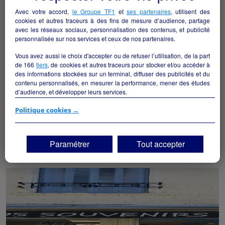
Avec votre accord,
le Groupe TF1
et
ses partenaires
, utilisent des
cookies et autres traceurs à des fins de mesure d’audience, partage
avec les réseaux sociaux, personnalisation des contenus, et publicité
personnalisée sur nos services et ceux de nos partenaires.
Vous avez aussi le choix d'accepter ou de refuser l’utilisation, de la part
de
166
tiers
, de cookies et autres traceurs pour stocker et/ou accéder à
des informations stockées sur un terminal, diffuser des publicités et du
contenu personnalisés, en mesurer la performance, mener des études
d’audience, et développer leurs services.
Boulangerie - Pâtisserie à reprendre
Si vous continuez sans accepter, les fonctionnalités liées à la
Politique cookies →
personnalisation des contenus et des publicités seront désactivées sur
Langeac - 43300
TF1 Info. Les contenus et les publicités présentés ne seront pas liés à
vos centres d'intérêt. Seuls les
cookies/traceurs techniques
seront
Paramétrer
Tout accepter
Alimentation
particulier
déposés et lus sur votre terminal.
Vous pouvez exprimer vos choix en cliquant sur "Tout accepter",
"Continuer sans accepter" ou "Paramétrer", et les modifier à tout
moment en cliquant sur le lien "Paramétrez vos choix" situé en bas de
page.