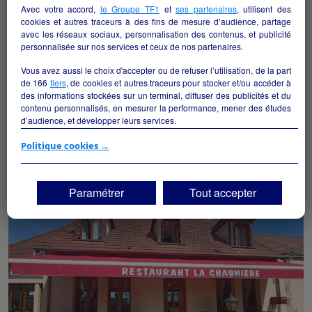
Avec votre accord,
le Groupe TF1
et
ses partenaires
, utilisent des
cookies et autres traceurs à des fins de mesure d’audience, partage
avec les réseaux sociaux, personnalisation des contenus, et publicité
personnalisée sur nos services et ceux de nos partenaires.
Vous avez aussi le choix d'accepter ou de refuser l’utilisation, de la part
de
166
tiers
, de cookies et autres traceurs pour stocker et/ou accéder à
des informations stockées sur un terminal, diffuser des publicités et du
contenu personnalisés, en mesurer la performance, mener des études
d’audience, et développer leurs services.
CAMPING 3★ AVEC RESTAURANT, BAR ET PISCINE
Goudet - 43150
Si vous continuez sans accepter, les fonctionnalités liées à la
Politique cookies →
personnalisation des contenus et des publicités seront désactivées sur
TF1 Info. Les contenus et les publicités présentés ne seront pas liés à
Hôtellerie et restauration
collectivite
vos centres d'intérêt. Seuls les
cookies/traceurs techniques
seront
Paramétrer
Tout accepter
déposés et lus sur votre terminal.
Vous pouvez exprimer vos choix en cliquant sur "Tout accepter",
"Continuer sans accepter" ou "Paramétrer", et les modifier à tout
moment en cliquant sur le lien "Paramétrez vos choix" situé en bas de
page.